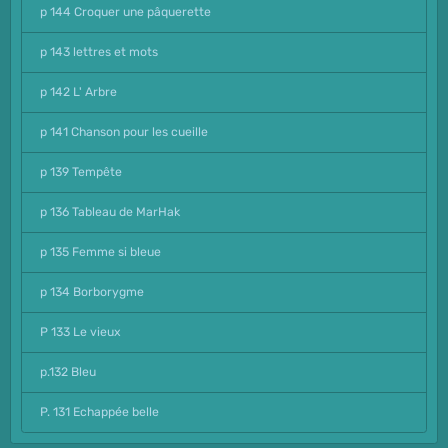
p 144 Croquer une pâquerette
p 143 lettres et mots
p 142 L' Arbre
p 141 Chanson pour les cueille
p 139 Tempête
p 136 Tableau de MarHak
p 135 Femme si bleue
p 134 Borborygme
P 133 Le vieux
p.132 Bleu
P. 131 Echappée belle