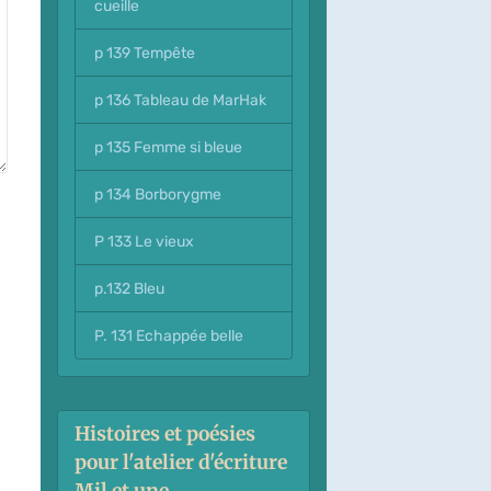
cueille
p 139 Tempête
p 136 Tableau de MarHak
p 135 Femme si bleue
p 134 Borborygme
P 133 Le vieux
p.132 Bleu
P. 131 Echappée belle
Histoires et poésies
pour l'atelier d'écriture
Mil et une