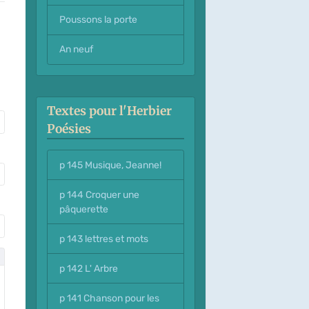
Poussons la porte
An neuf
Textes pour l'Herbier
Poésies
p 145 Musique, Jeanne!
p 144 Croquer une
pâquerette
p 143 lettres et mots
p 142 L' Arbre
p 141 Chanson pour les