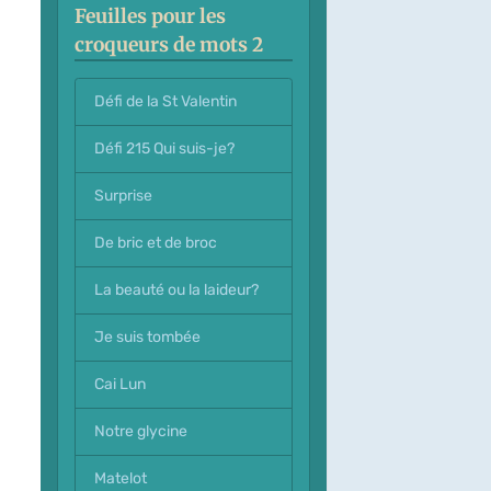
Feuilles pour les
croqueurs de mots 2
Défi de la St Valentin
Défi 215 Qui suis-je?
Surprise
De bric et de broc
La beauté ou la laideur?
Je suis tombée
Cai Lun
Notre glycine
Matelot