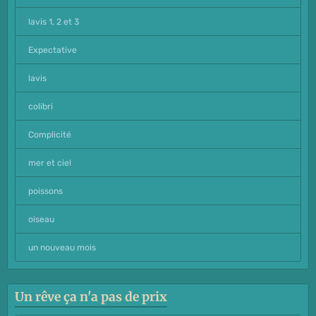
lavis 1, 2 et 3
Expectative
lavis
colibri
Complicité
mer et ciel
poissons
oiseau
un nouveau mois
Un rêve ça n'a pas de prix