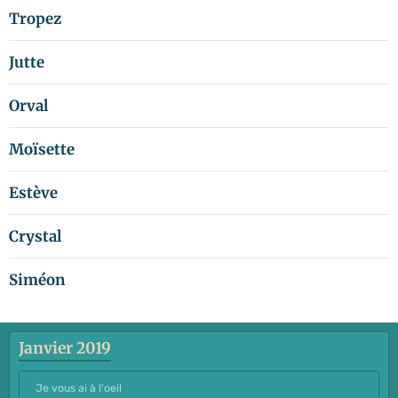
Tropez
Jutte
Orval
Moïsette
Estève
Crystal
Siméon
Janvier 2019
Je vous ai à l'oeil