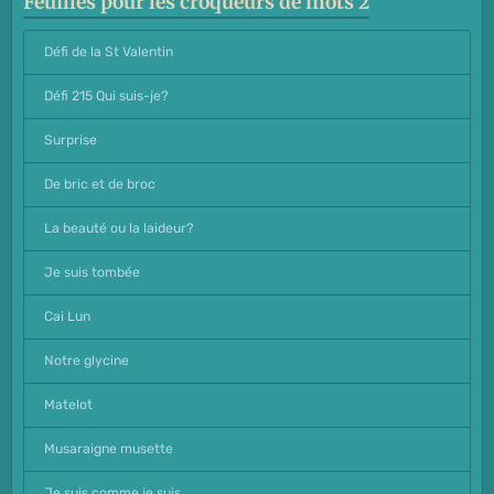
Feuilles pour les croqueurs de mots 2
Défi de la St Valentin
Défi 215 Qui suis-je?
Surprise
De bric et de broc
La beauté ou la laideur?
Je suis tombée
Cai Lun
Notre glycine
Matelot
Musaraigne musette
Je suis comme je suis