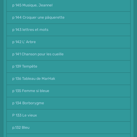
p 145 Musique, Jeanne!
p 144 Croquer une pâquerette
p 143 lettres et mots
p 142 L' Arbre
p 141 Chanson pour les cueille
p 139 Tempête
p 136 Tableau de MarHak
p 135 Femme si bleue
p 134 Borborygme
P 133 Le vieux
p.132 Bleu