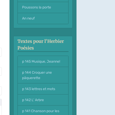
Poussons la porte
An neuf
Textes pour l'Herbier
Poésies
p 145 Musique, Jeanne!
p 144 Croquer une
pâquerette
p 143 lettres et mots
p 142 L' Arbre
p 141 Chanson pour les