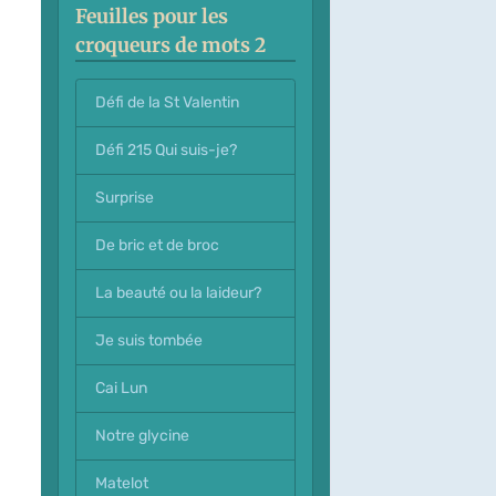
Feuilles pour les
croqueurs de mots 2
Défi de la St Valentin
Défi 215 Qui suis-je?
Surprise
De bric et de broc
La beauté ou la laideur?
Je suis tombée
Cai Lun
Notre glycine
Matelot