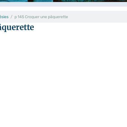
ésies
p 145 Croquer une pâquerette
âquerette