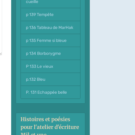
cueille
p 139 Tempête
p 136 Tableau de MarHak
p 135 Femme si bleue
p 134 Borborygme
P 133 Le vieux
p.132 Bleu
P. 131 Echappée belle
Histoires et poésies
pour l'atelier d'écriture
Mil et une