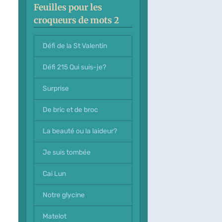
Feuilles pour les
croqueurs de mots 2
Défi de la St Valentin
Défi 215 Qui suis-je?
Surprise
De bric et de broc
La beauté ou la laideur?
Je suis tombée
Cai Lun
Notre glycine
Matelot