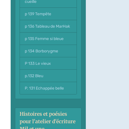
cueille
p 139 Tempête
p 136 Tableau de MarHak
p 135 Femme si bleue
p 134 Borborygme
P 133 Le vieux
p.132 Bleu
P. 131 Echappée belle
Histoires et poésies
pour l'atelier d'écriture
Mil et une