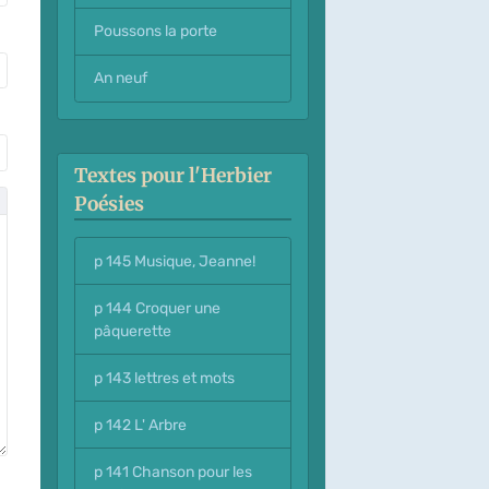
Poussons la porte
An neuf
Textes pour l'Herbier
Poésies
p 145 Musique, Jeanne!
p 144 Croquer une
pâquerette
p 143 lettres et mots
p 142 L' Arbre
p 141 Chanson pour les