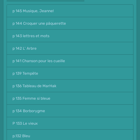
p 145 Musique, Jeanne!
p 144 Croquer une pâquerette
p 143 lettres et mots
p 142 L' Arbre
p 141 Chanson pour les cueille
p 139 Tempête
p 136 Tableau de MarHak
p 135 Femme si bleue
p 134 Borborygme
P 133 Le vieux
p.132 Bleu