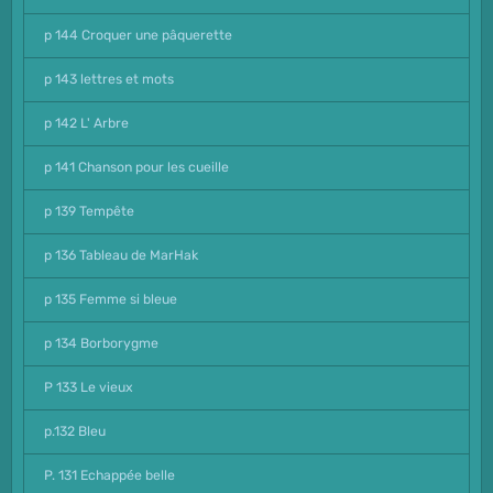
p 144 Croquer une pâquerette
p 143 lettres et mots
p 142 L' Arbre
p 141 Chanson pour les cueille
p 139 Tempête
p 136 Tableau de MarHak
p 135 Femme si bleue
p 134 Borborygme
P 133 Le vieux
p.132 Bleu
P. 131 Echappée belle