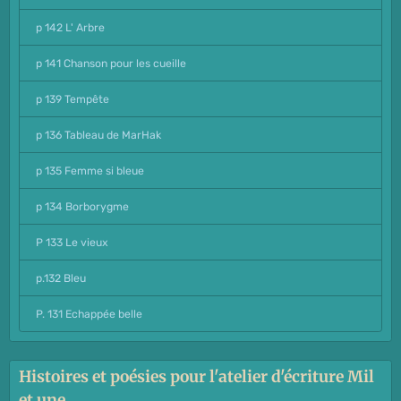
p 142 L' Arbre
p 141 Chanson pour les cueille
p 139 Tempête
p 136 Tableau de MarHak
p 135 Femme si bleue
p 134 Borborygme
P 133 Le vieux
p.132 Bleu
P. 131 Echappée belle
Histoires et poésies pour l'atelier d'écriture Mil
et une