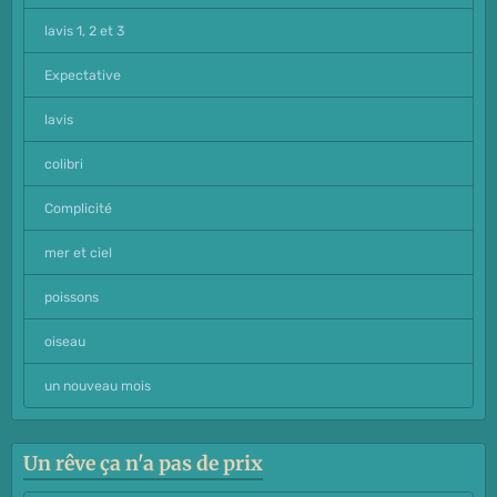
lavis 1, 2 et 3
Expectative
lavis
colibri
Complicité
mer et ciel
poissons
oiseau
un nouveau mois
Un rêve ça n'a pas de prix