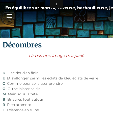
En équilibre sur mon fil, rêveuse, barbouilleuse, je
Décombres
Là-bas une image m'a parlé
D
Décider d’en finir
E
Et s’allonger parmi les éclats de bleu éclats de verre
C
Comme pour se laisser prendre
O
Ou se laisser saisir
M
Main sous la tête
B
Brisures tout autour
R
Rien attendre
E
Existence en ruine