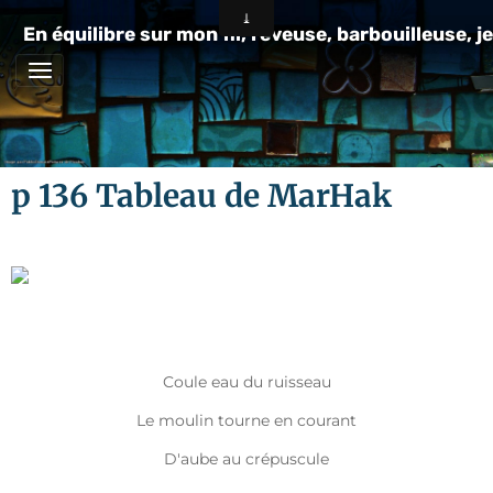
En équilibre sur mon fil, rêveuse, barbouilleuse, je
p 136 Tableau de MarHak
Coule eau du ruisseau
Le moulin tourne en courant
D'aube au crépuscule