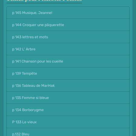
p 145 Musique, Jeanne!
p 144 Croquer une pâquerette
p 143 lettres et mots
p 142 L' Arbre
p 141 Chanson pour les cueille
p 139 Tempête
p 136 Tableau de MarHak
p 135 Femme si bleue
p 134 Borborygme
P 133 Le vieux
p.132 Bleu