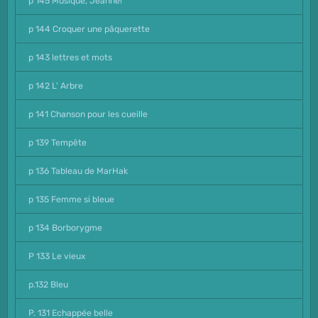
p 145 Musique, Jeanne!
p 144 Croquer une pâquerette
p 143 lettres et mots
p 142 L' Arbre
p 141 Chanson pour les cueille
p 139 Tempête
p 136 Tableau de MarHak
p 135 Femme si bleue
p 134 Borborygme
P 133 Le vieux
p.132 Bleu
P. 131 Echappée belle