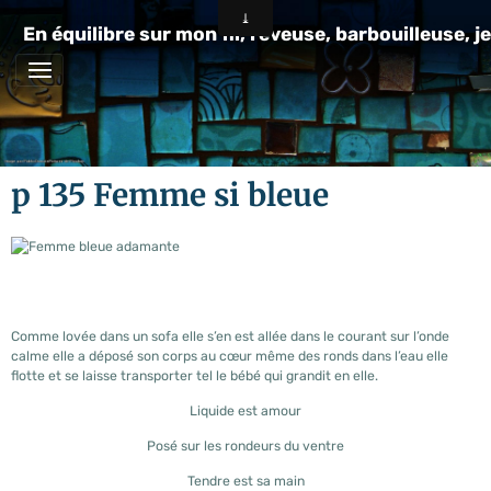
En équilibre sur mon fil, rêveuse, barbouilleuse, je
p 135 Femme si bleue
Comme lovée dans un sofa elle s’en est allée dans le courant sur l’onde
calme elle a déposé son corps au cœur même des ronds dans l’eau elle
flotte et se laisse transporter tel le bébé qui grandit en elle.
Liquide est amour
Posé sur les rondeurs du ventre
Tendre est sa main