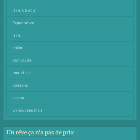
lavis 1, 2 et 3
Expectative
lavis
colibri
Complicité
mer et ciel
poissons
oiseau
un nouveau mois
Un rêve ça n'a pas de prix