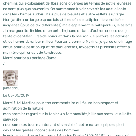
chemins qui explosaient de floraisons diverses au temps de notre jeunesse
ne sont plus que souvenirs. On commence à voir revenir les coquelicots
dans les champs audois. Mais plus de bleuets et autre œillets sauvages.
Mon jardin a un large espace laissé libre où se multiplient les orchidées
indigènes ( plus de dix différentes) mais également le millepertuis, le salsifis
, la marguerite, lin bleu et un petit lin jaune et tant d'autres encore que je
tente d’identifier... Pas de bouquet dans la maison. Je préfère les admirer
et les humer dans leur milieu. Pourtant, comme Marine, je garde une image
émue pour le petit bouquet de pâquerettes, myosotis et pissenlits offert à
ma mère qui fondait de tendresse.
Merci pour beau partage Jama
;)
jamadrou
Le 03/05/2019
Merci à toi Martine pour ton commentaire qui fleure bon respect et
admiration de la nature
mon premier regard sur le tableau a fait aussitôt jaillir ces mots : cueillette
sauvage
nous sommes tous maintenant si sensible à cette nature qui perd pied
devant les gestes inconscients des hommes
le peintre est d'un autre temps (Maurice Denis (1870-1943)) , un temps où