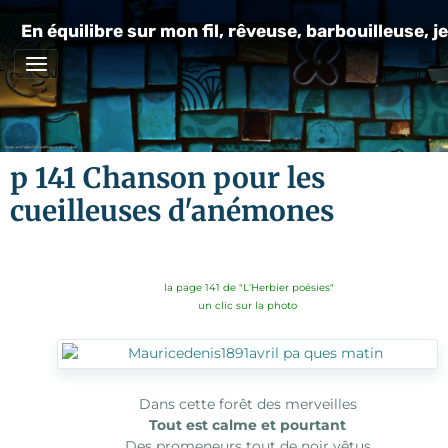
En équilibre sur mon fil, rêveuse, barbouilleuse, je
p 141 Chanson pour les
cueilleuses d'anémones
la page 141 de "L'Herbier poésies"
un clic sur la photo
Dans cette forêt des merveilles
Tout est calme et pourtant
Des promeneurs tout de noir vêtus