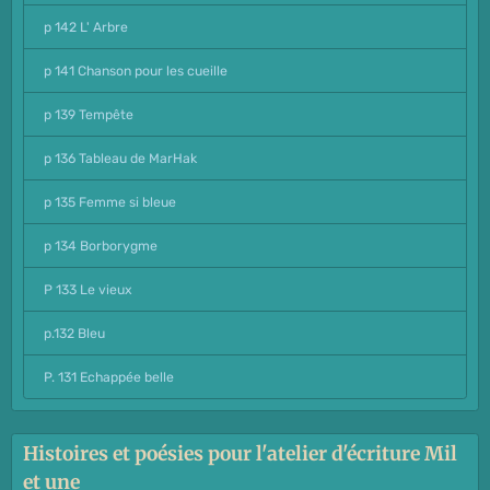
p 142 L' Arbre
p 141 Chanson pour les cueille
p 139 Tempête
p 136 Tableau de MarHak
p 135 Femme si bleue
p 134 Borborygme
P 133 Le vieux
p.132 Bleu
P. 131 Echappée belle
Histoires et poésies pour l'atelier d'écriture Mil
et une