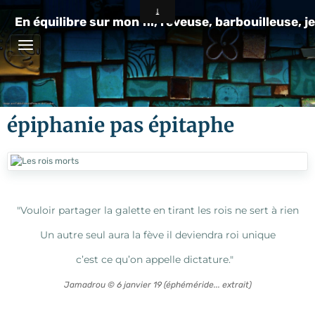
En équilibre sur mon fil, rêveuse, barbouilleuse, je
épiphanie pas épitaphe
"Vouloir partager la galette en tirant les rois ne sert à rien
Un autre seul aura la fève il deviendra roi unique
c’est ce qu’on appelle dictature."
J
amadrou © 6 janvier 19 (éphéméride... extrait)