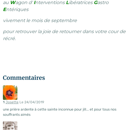
au
W
agon d'
I
nterventions
L
ibératrices
G
astro
E
ntériques
vivement le mois de septembre
pour retrouver la joie de retourner dans votre cour de
récré.
Commentaires
1
Josette
Le 24/04/2019
une prière ardente à cette sainte inconnue pour jill... et pour tous nos
souffrants aimés