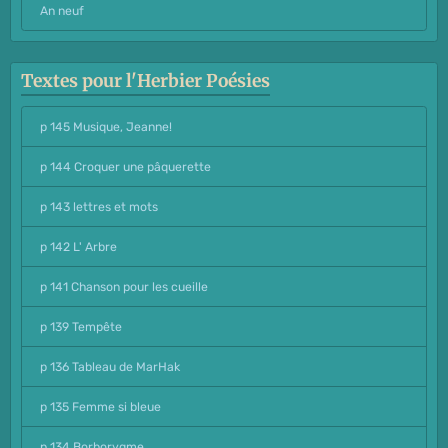
An neuf
Textes pour l'Herbier Poésies
p 145 Musique, Jeanne!
p 144 Croquer une pâquerette
p 143 lettres et mots
p 142 L' Arbre
p 141 Chanson pour les cueille
p 139 Tempête
p 136 Tableau de MarHak
p 135 Femme si bleue
p 134 Borborygme