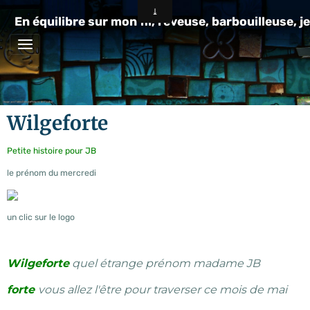
En équilibre sur mon fil, rêveuse, barbouilleuse, je
Wilgeforte
Petite histoire pour JB
le prénom du mercredi
un clic sur le logo
Wilgeforte
quel étrange prénom madame JB
forte
vous allez l'être pour traverser ce mois de mai