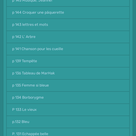
p 145 Musique, Jeanne!
p 144 Croquer une pâquerette
p 143 lettres et mots
p 142 L' Arbre
p 141 Chanson pour les cueille
p 139 Tempête
p 136 Tableau de MarHak
p 135 Femme si bleue
p 134 Borborygme
P 133 Le vieux
p.132 Bleu
P. 131 Echappée belle