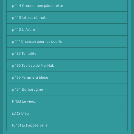
p 144 Croquer une pâquerette
p 143 lettres et mots
p 142 L' Arbre
p 141 Chanson pour les cueille
p 139 Tempête
p 136 Tableau de MarHak
p 135 Femme si bleue
p 134 Borborygme
P 133 Le vieux
p.132 Bleu
P. 131 Echappée belle