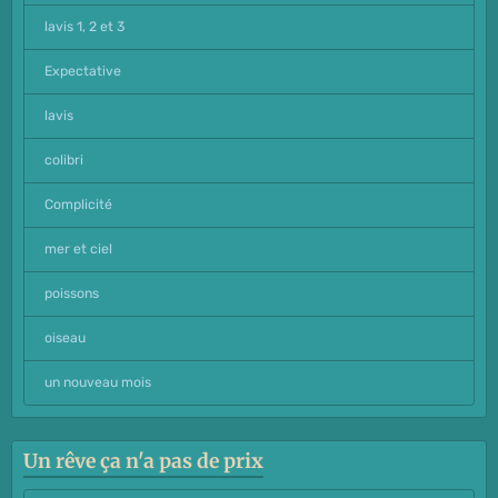
lavis 1, 2 et 3
Expectative
lavis
colibri
Complicité
mer et ciel
poissons
oiseau
un nouveau mois
Un rêve ça n'a pas de prix